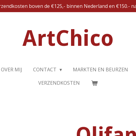
erzendkosten boven de €125,- binnen Nederland en €150.- na
ArtChico
OVER MIJ
CONTACT
MARKTEN EN BEURZEN
VERZENDKOSTEN
Olifa