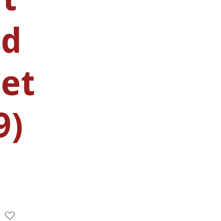
nd
iet
9)