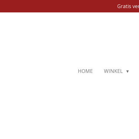
Gratis v
Ga
direct
naar
de
hoofdinhoud
HOME
WINKEL