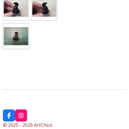
F
I
a
n
© 2025 - 2026 ArtChico
c
s