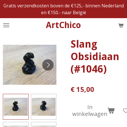
Gratis verzendkosten boven de €125,- binnen Nederland
Ga
en €150.- naar België
direct
naar
ArtChico
de
hoofdinhoud
Slang
Obsidiaan
(#1046)
€ 15,00
In
winkelwagen