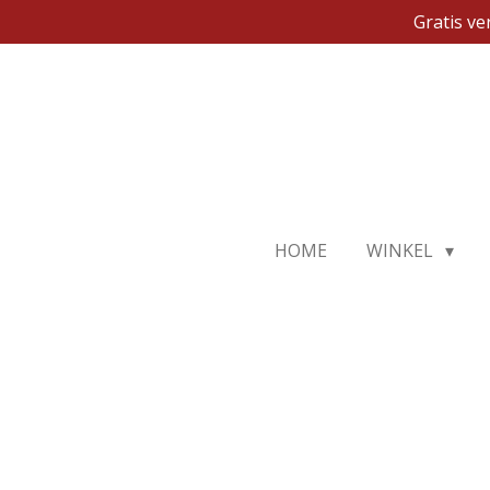
Gratis v
Ga
direct
naar
de
hoofdinhoud
HOME
WINKEL