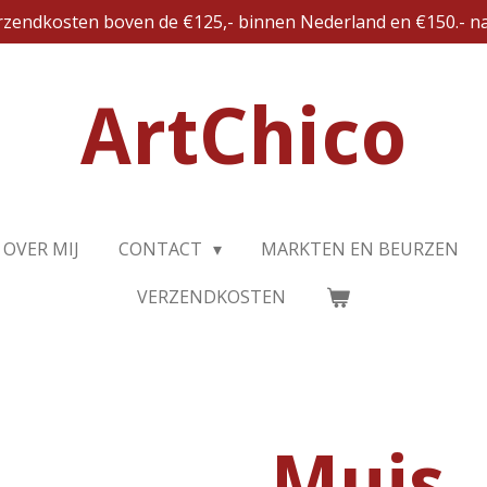
erzendkosten boven de €125,- binnen Nederland en €150.- na
ArtChico
OVER MIJ
CONTACT
MARKTEN EN BEURZEN
VERZENDKOSTEN
Muis