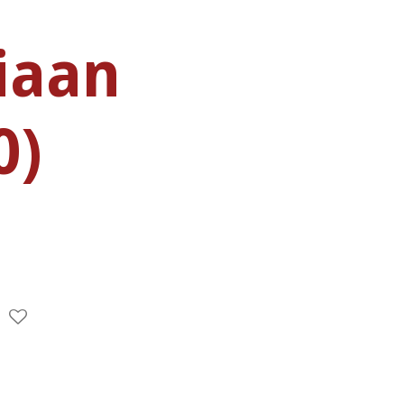
iaan
0)