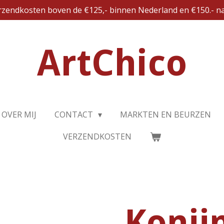
erzendkosten boven de €125,- binnen Nederland en €150.- na
ArtChico
OVER MIJ
CONTACT
MARKTEN EN BEURZEN
VERZENDKOSTEN
Konij