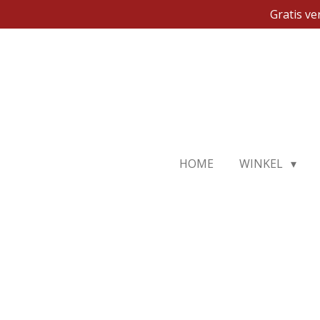
Gratis v
Ga
direct
naar
de
hoofdinhoud
HOME
WINKEL