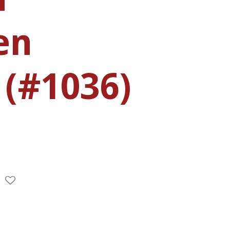
en
 (#1036)