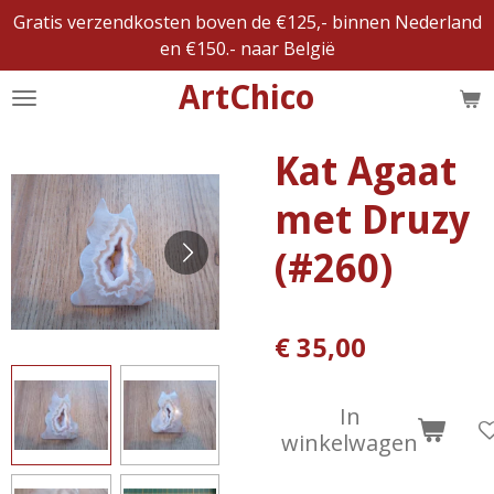
Gratis verzendkosten boven de €125,- binnen Nederland
Ga
en €150.- naar België
direct
naar
ArtChico
de
hoofdinhoud
Kat Agaat
met Druzy
(#260)
€ 35,00
In
winkelwagen