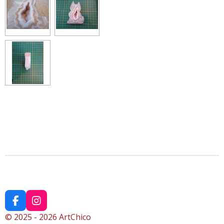
F
I
a
n
© 2025 - 2026 ArtChico
c
s