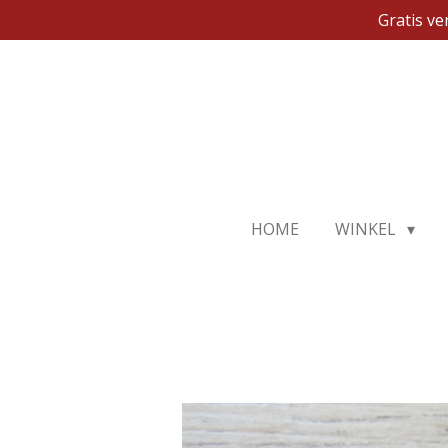
Gratis v
Ga
direct
naar
de
hoofdinhoud
HOME
WINKEL