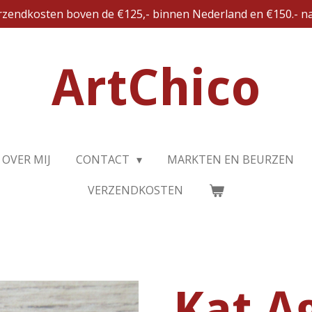
erzendkosten boven de €125,- binnen Nederland en €150.- na
ArtChico
OVER MIJ
CONTACT
MARKTEN EN BEURZEN
VERZENDKOSTEN
Kat A