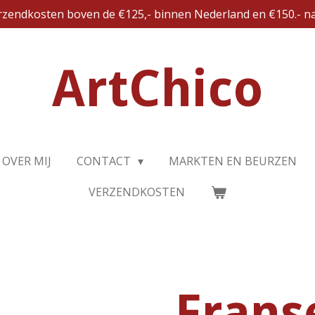
erzendkosten boven de €125,- binnen Nederland en €150.- na
ArtChico
OVER MIJ
CONTACT
MARKTEN EN BEURZEN
VERZENDKOSTEN
Frans