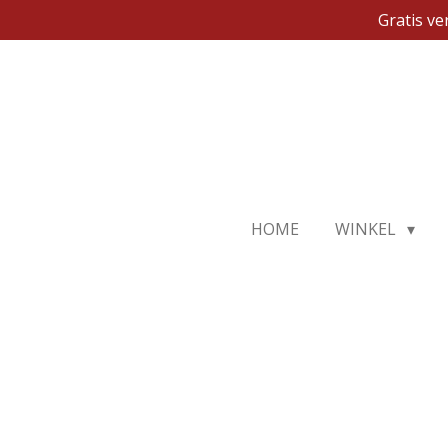
Gratis v
Ga
direct
naar
de
hoofdinhoud
HOME
WINKEL