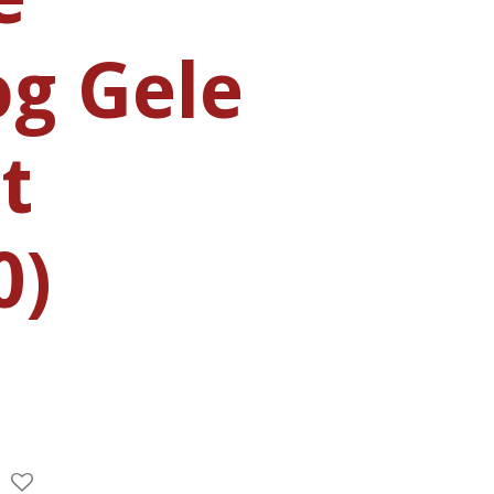
og Gele
t
0)