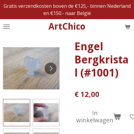
Gratis verzendkosten boven de €125,- binnen Nederland
Ga
en €150.- naar België
direct
naar
ArtChico
de
hoofdinhoud
Engel
Bergkrista
l (#1001)
€ 12,00
In
winkelwagen