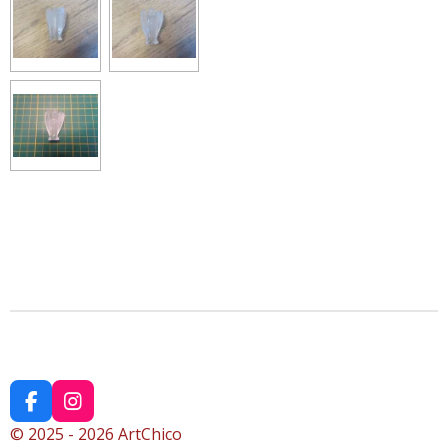
F
I
a
n
© 2025 - 2026 ArtChico
c
s