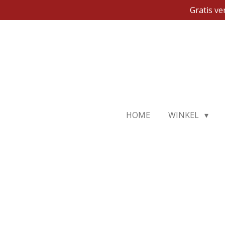
Gratis v
Ga
direct
naar
de
hoofdinhoud
HOME
WINKEL