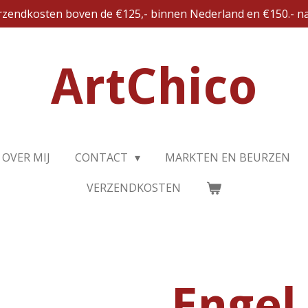
erzendkosten boven de €125,- binnen Nederland en €150.- na
ArtChico
OVER MIJ
CONTACT
MARKTEN EN BEURZEN
VERZENDKOSTEN
Engel