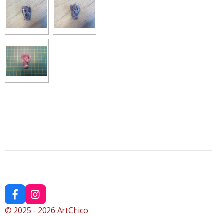
F
I
a
n
© 2025 - 2026 ArtChico
c
s