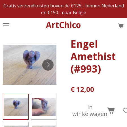
Gratis verzendkosten boven de €125,- binnen Nederland
Ga
en €150.- naar België
direct
naar
ArtChico
de
hoofdinhoud
Engel
Amethist
(#993)
€ 12,00
In
winkelwagen