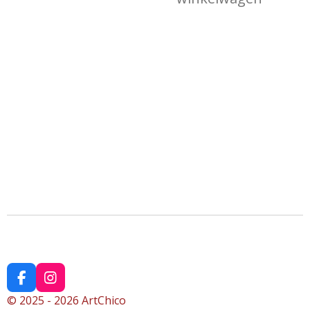
F
I
a
n
© 2025 - 2026 ArtChico
c
s