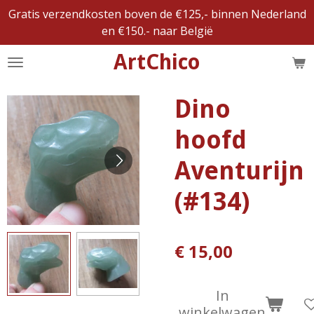
Gratis verzendkosten boven de €125,- binnen Nederland
Ga
en €150.- naar België
direct
naar
ArtChico
de
hoofdinhoud
Dino
hoofd
Aventurijn
(#134)
€ 15,00
In
winkelwagen