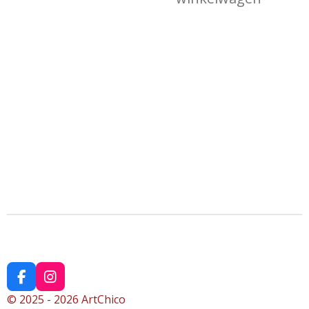
F
I
a
n
© 2025 - 2026 ArtChico
c
s