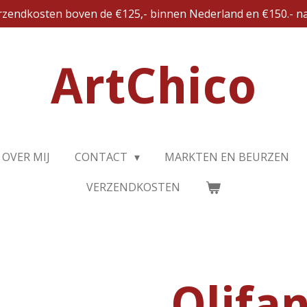
erzendkosten boven de €125,- binnen Nederland en €150.- na
ArtChico
OVER MIJ
CONTACT
MARKTEN EN BEURZEN
VERZENDKOSTEN
Olifa