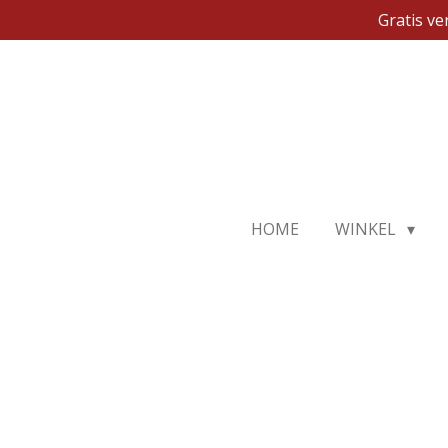
Gratis v
Ga
direct
naar
de
hoofdinhoud
HOME
WINKEL