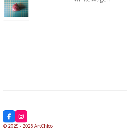
F
I
a
n
© 2025 - 2026 ArtChico
c
s