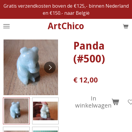
Gratis verzendkosten boven de €125,- binnen Nederland
Ga
en €150.- naar België
direct
naar
ArtChico
de
hoofdinhoud
Panda
(#500)
€ 12,00
In
winkelwagen