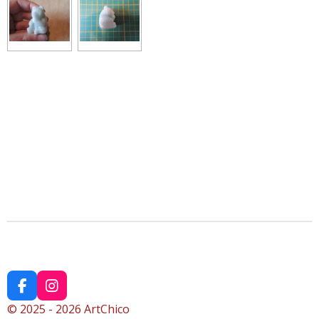
F
I
a
n
© 2025 - 2026 ArtChico
c
s