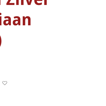
iaan
)