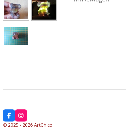
F
I
a
n
© 2025 - 2026 ArtChico
c
s