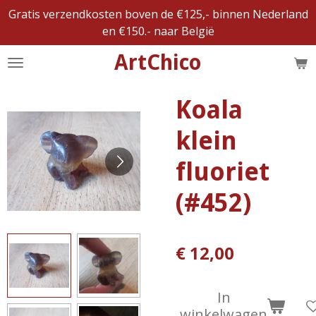
Gratis verzendkosten boven de €125,- binnen Nederland
Ga
en €150.- naar België
direct
naar
ArtChico
de
hoofdinhoud
Koala
klein
fluoriet
(#452)
€ 12,00
In
winkelwagen