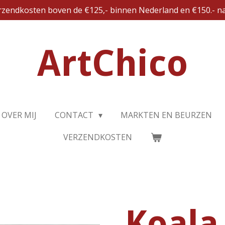
erzendkosten boven de €125,- binnen Nederland en €150.- na
ArtChico
OVER MIJ
CONTACT
MARKTEN EN BEURZEN
VERZENDKOSTEN
Koala