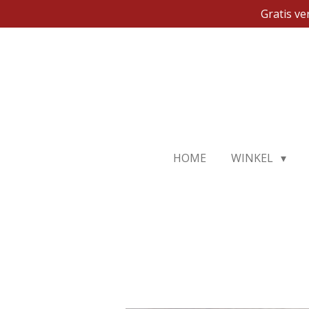
Gratis v
Ga
direct
naar
de
hoofdinhoud
HOME
WINKEL