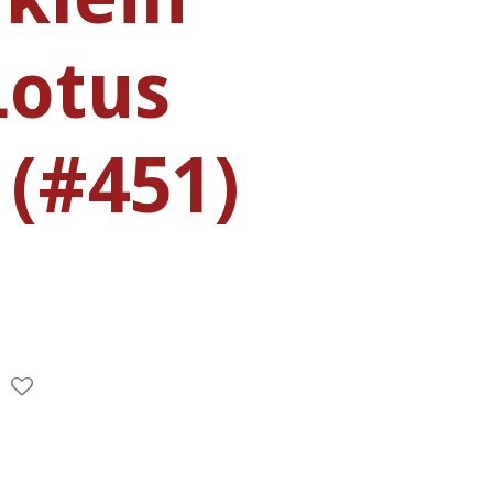
Lotus
 (#451)