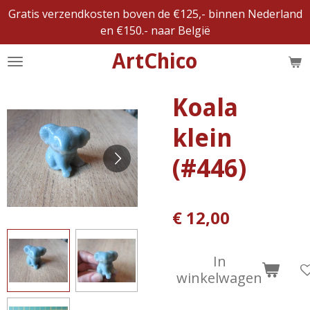
Gratis verzendkosten boven de €125,- binnen Nederland
Ga
en €150.- naar België
direct
naar
ArtChico
de
hoofdinhoud
Koala
klein
(#446)
€ 12,00
In
winkelwagen