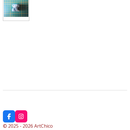
F
I
a
n
© 2025 - 2026 ArtChico
c
s