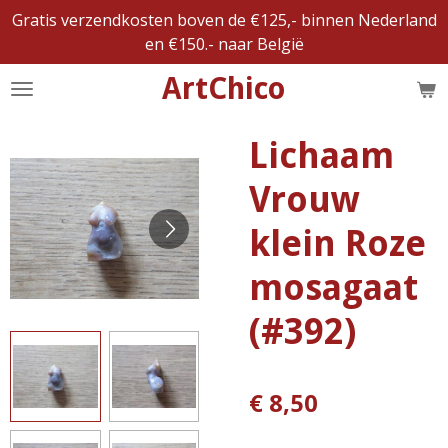
Gratis verzendkosten boven de €125,- binnen Nederland
Ga
en €150.- naar België
direct
naar
ArtChico
de
hoofdinhoud
Lichaam
Vrouw
klein Roze
mosagaat
(#392)
€ 8,50