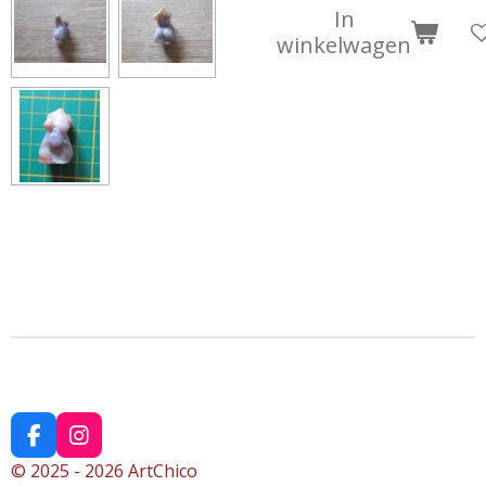
In
winkelwagen
F
I
a
n
© 2025 - 2026 ArtChico
c
s