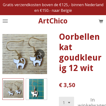
Gratis verzendkosten boven de €125,- binnen Nederland
Ga
en €150.- naar België
direct
naar
ArtChico
de
hoofdinhoud
Oorbellen
kat
goudkleur
ig 12 wit
€ 3,50
In
winkelwage