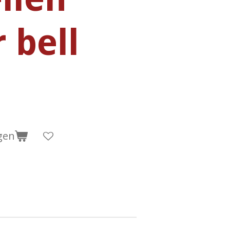
 bell
gen