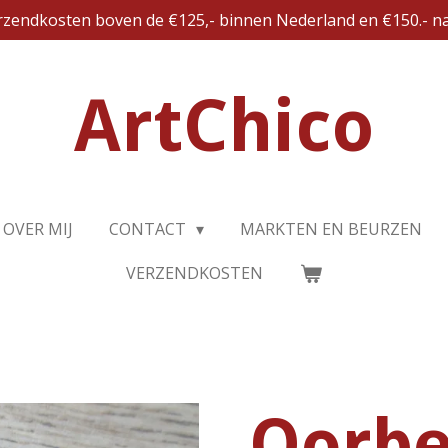
erzendkosten boven de €125,- binnen Nederland en €150.- na
ArtChico
OVER MIJ
CONTACT
MARKTEN EN BEURZEN
VERZENDKOSTEN
Oorbe