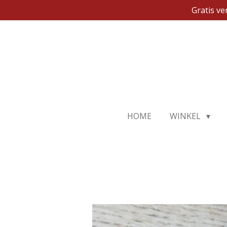
Gratis v
Ga
direct
naar
de
hoofdinhoud
HOME
WINKEL