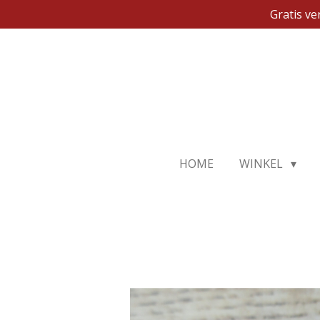
Gratis v
Ga
direct
naar
de
hoofdinhoud
HOME
WINKEL