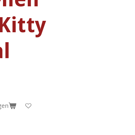
Kitty
l
gen