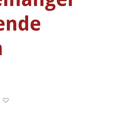
ende
n