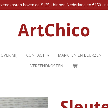
erzendkosten boven de €125,- binnen Nederland en €150.- na
ArtChico
OVER MIJ
CONTACT
MARKTEN EN BEURZEN
VERZENDKOSTEN
Sleut