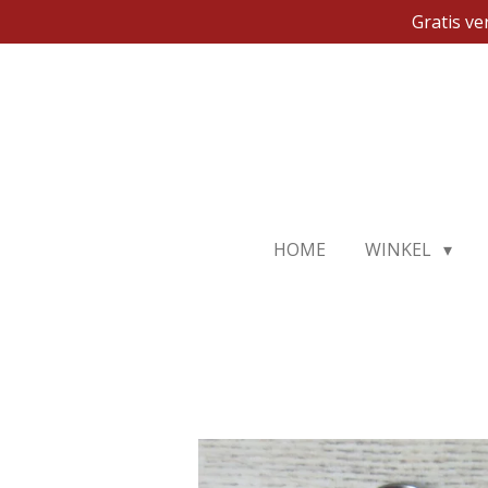
Gratis v
Ga
direct
naar
de
hoofdinhoud
HOME
WINKEL