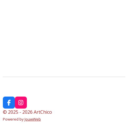
F
I
a
n
© 2025 - 2026 ArtChico
c
s
Powered by
JouwWeb
e
t
b
a