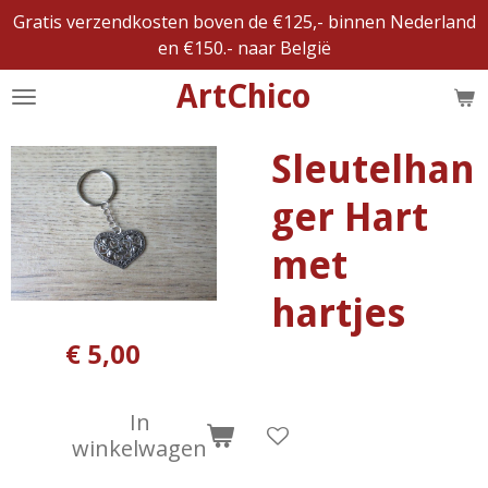
Gratis verzendkosten boven de €125,- binnen Nederland
Ga
en €150.- naar België
direct
naar
ArtChico
de
hoofdinhoud
Sleutelhan
ger Hart
met
hartjes
€ 5,00
In
winkelwagen