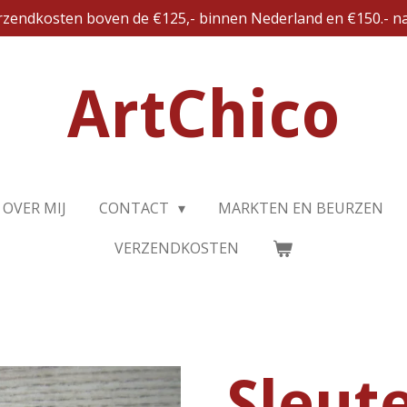
erzendkosten boven de €125,- binnen Nederland en €150.- na
ArtChico
OVER MIJ
CONTACT
MARKTEN EN BEURZEN
VERZENDKOSTEN
Sleut