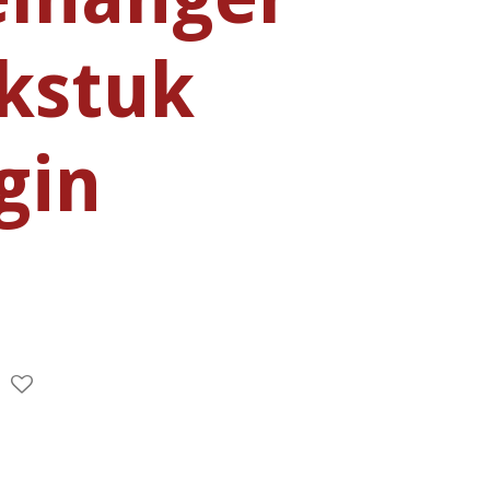
kstuk
gin