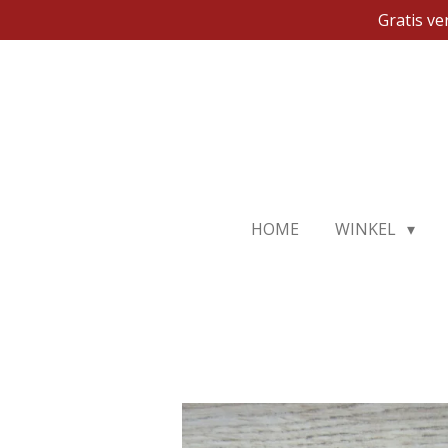
Gratis v
Ga
direct
naar
de
hoofdinhoud
HOME
WINKEL