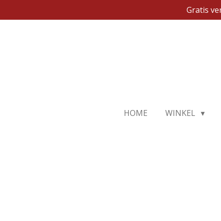
Gratis v
Ga
direct
naar
de
hoofdinhoud
HOME
WINKEL