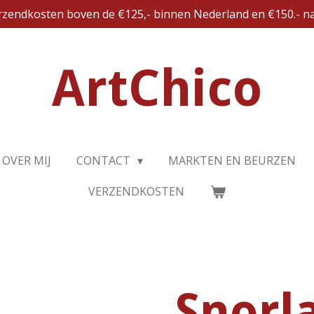
erzendkosten boven de €125,- binnen Nederland en €150.- na
ArtChico
OVER MIJ
CONTACT
MARKTEN EN BEURZEN
VERZENDKOSTEN
Snorl