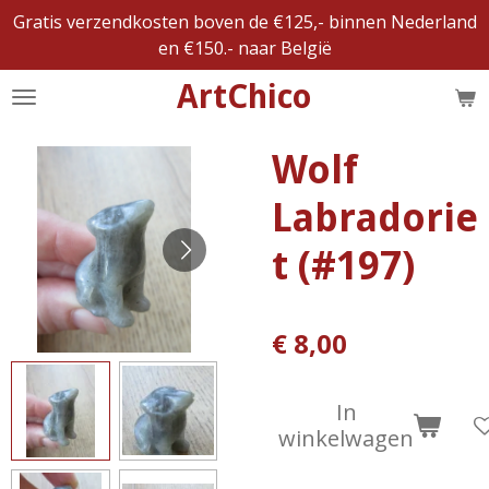
Gratis verzendkosten boven de €125,- binnen Nederland
Ga
en €150.- naar België
direct
naar
ArtChico
de
hoofdinhoud
Wolf
Labradorie
t (#197)
€ 8,00
In
winkelwagen