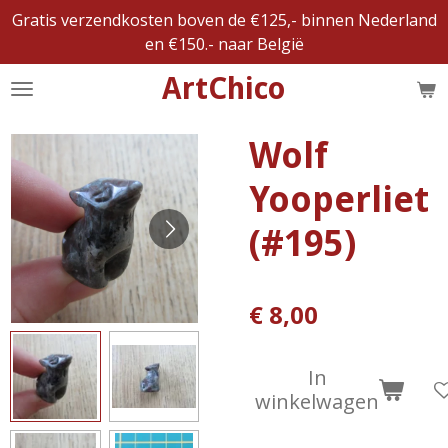
Gratis verzendkosten boven de €125,- binnen Nederland
Ga
en €150.- naar België
direct
naar
ArtChico
de
hoofdinhoud
Wolf
Yooperliet
(#195)
€ 8,00
In
winkelwagen