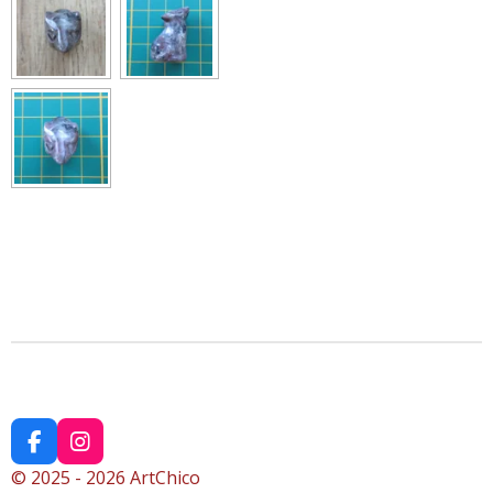
F
I
a
n
© 2025 - 2026 ArtChico
c
s