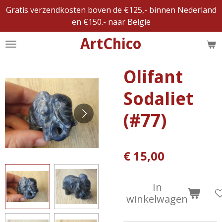
Gratis verzendkosten boven de €125,- binnen Nederland
Ga
en €150.- naar België
direct
naar
ArtChico
de
hoofdinhoud
Olifant
Sodaliet
(#77)
€ 15,00
In
winkelwagen