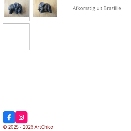
Afkomstig uit Brazillië
F
I
a
n
© 2025 - 2026 ArtChico
c
s