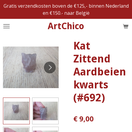
Gratis verzendkosten boven de €125,- binnen Nederland
Ga
en €150.- naar België
direct
naar
ArtChico
de
hoofdinhoud
Kat
Zittend
Aardbeien
kwarts
(#692)
€ 9,00