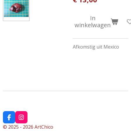
In
winkelwagen
Afkomstig uit Mexico
F
I
a
n
© 2025 - 2026 ArtChico
c
s