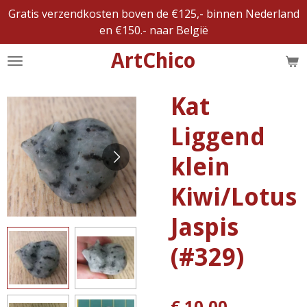
Gratis verzendkosten boven de €125,- binnen Nederland
Ga
en €150.- naar België
direct
naar
ArtChico
de
hoofdinhoud
Kat
Liggend
klein
Kiwi/Lotus
Jaspis
(#329)
€ 10,00