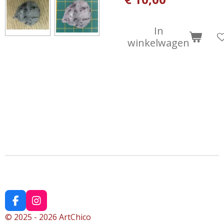
In
winkelwagen
F
I
a
n
© 2025 - 2026 ArtChico
c
s