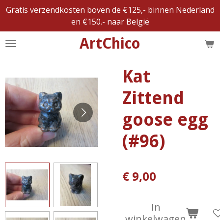
Gratis verzendkosten boven de €125,- binnen Nederland
Ga
en €150.- naar België
direct
naar
ArtChico
de
hoofdinhoud
Kat
Zittend
goose egg
(#96)
€ 9,00
In
winkelwagen