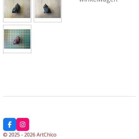
F
I
a
n
© 2025 - 2026 ArtChico
c
s