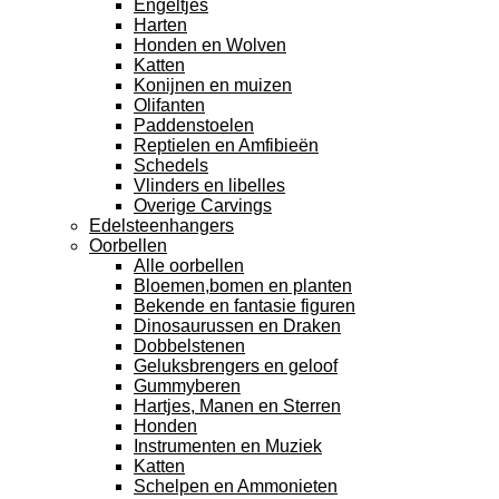
Engeltjes
Harten
Honden en Wolven
Katten
Konijnen en muizen
Olifanten
Paddenstoelen
Reptielen en Amfibieën
Schedels
Vlinders en libelles
Overige Carvings
Edelsteenhangers
Oorbellen
Alle oorbellen
Bloemen,bomen en planten
Bekende en fantasie figuren
Dinosaurussen en Draken
Dobbelstenen
Geluksbrengers en geloof
Gummyberen
Hartjes, Manen en Sterren
Honden
Instrumenten en Muziek
Katten
Schelpen en Ammonieten