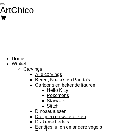
Ga
ArtChico
direct
naar
de
hoofdinhoud
Home
Winkel
Carvings
Alle carvings
Beren, Koala's en Panda's
Cartoons en bekende figuren
Hello Kitty
Pokemons
Starwars
Stitch
Dinosaurussen
Dolfijnen en waterdieren
Drakenschedels
Eendjes, uilen en andere vogels