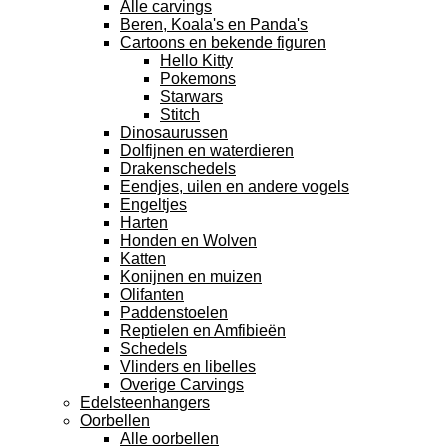
Alle carvings
Beren, Koala's en Panda's
Cartoons en bekende figuren
Hello Kitty
Pokemons
Starwars
Stitch
Dinosaurussen
Dolfijnen en waterdieren
Drakenschedels
Eendjes, uilen en andere vogels
Engeltjes
Harten
Honden en Wolven
Katten
Konijnen en muizen
Olifanten
Paddenstoelen
Reptielen en Amfibieën
Schedels
Vlinders en libelles
Overige Carvings
Edelsteenhangers
Oorbellen
Alle oorbellen