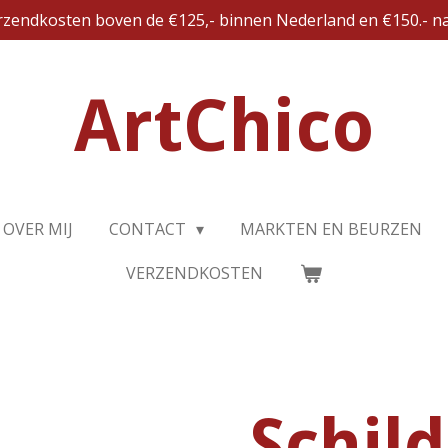
erzendkosten boven de €125,- binnen Nederland en €150.- na
ArtChico
OVER MIJ
CONTACT
MARKTEN EN BEURZEN
VERZENDKOSTEN
Schil