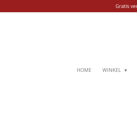
Gratis v
Ga
direct
naar
de
hoofdinhoud
HOME
WINKEL