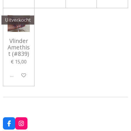
Uitverkocht
Vlinder
Amethis
t (#839)
€ 15,00
Houd mij op de hoogte
F
I