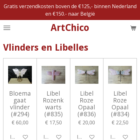
Gratis verzendkosten boven de €125,- binnen Nederland
Ga
en €150.- naar België
direct
naar
ArtChico
de
hoofdinhoud
Vlinders en Libelles
Bloema
Libel
Libel
Libel
gaat
Rozenk
Roze
Roze
vlinder
warts
Opaal
Opaal
(#294)
(#835)
(#836)
(#834)
€ 60,00
€ 17,50
€ 20,00
€ 22,50
In winkelwagen
In winkelwagen
In winkelwagen
In winkelwa